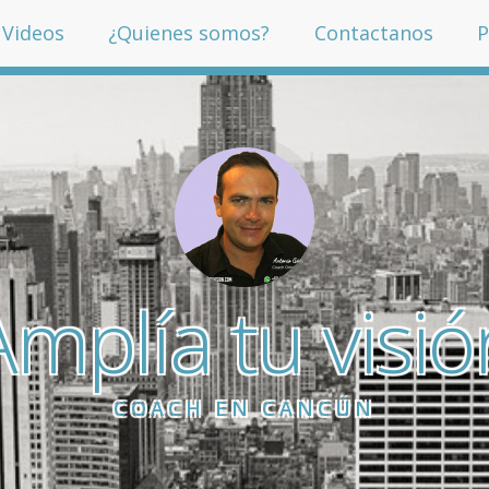
Videos
¿Quienes somos?
Contactanos
P
Amplía tu visió
COACH EN CANCÚN