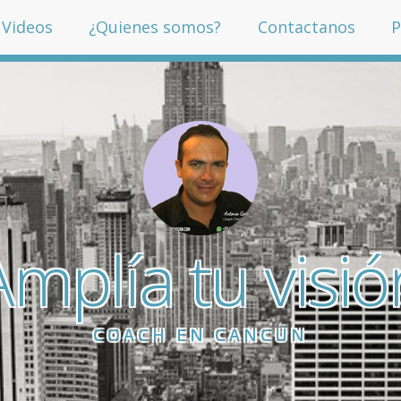
Videos
¿Quienes somos?
Contactanos
P
Amplía tu visió
COACH EN CANCÚN